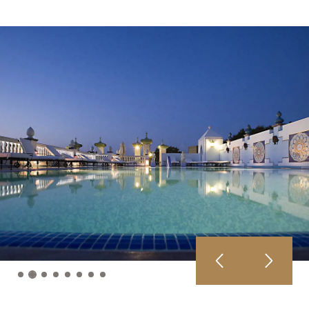
08
/
AGOSTO
/
2026
09
/
AGOSTO
/
2026
2
OSPITI
1
CAMERE