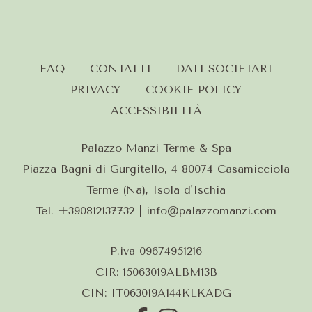
modifica / cancella
prenotazione
FAQ
CONTATTI
DATI SOCIETARI
PRIVACY
COOKIE POLICY
ACCESSIBILITÀ
Palazzo Manzi Terme & Spa
Piazza Bagni di Gurgitello, 4 80074 Casamicciola
Terme (Na), Isola d'Ischia
Tel.
+390812137732
| info@palazzomanzi.com
P.iva 09674951216
CIR: 15063019ALBM13B
CIN: IT063019A144KLKADG