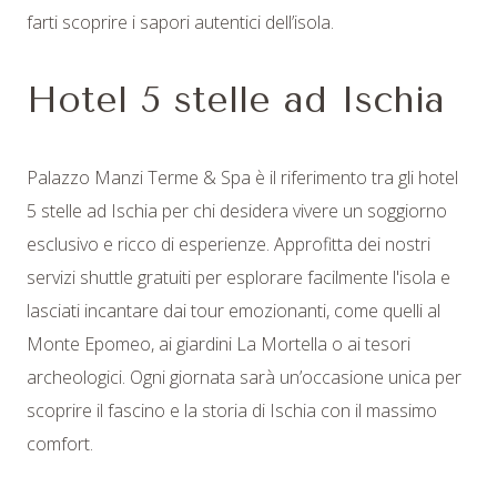
farti scoprire i sapori autentici dell’isola.
Hotel 5 stelle ad Ischia
Palazzo Manzi Terme & Spa è il riferimento tra gli hotel
5 stelle ad Ischia per chi desidera vivere un soggiorno
esclusivo e ricco di esperienze. Approfitta dei nostri
servizi shuttle gratuiti per esplorare facilmente l'isola e
lasciati incantare dai tour emozionanti, come quelli al
Monte Epomeo, ai giardini La Mortella o ai tesori
06
/
AGOSTO
/
2026
archeologici. Ogni giornata sarà un’occasione unica per
scoprire il fascino e la storia di Ischia con il massimo
comfort.
07
/
AGOSTO
/
2026