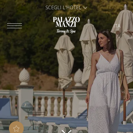
SCEGLI L'HOTEL
ITA
ITA
ENG