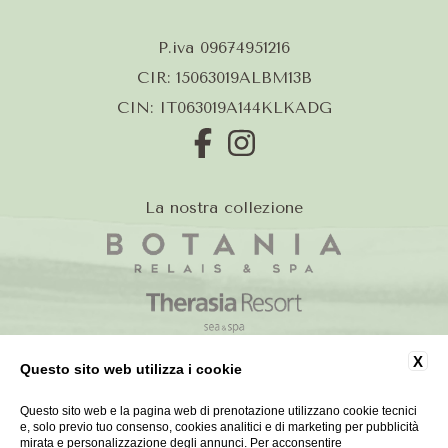
P.iva 09674951216
CIR: 15063019ALBM13B
CIN: IT063019A144KLKADG
La nostra collezione
X
Questo sito web utilizza i cookie
Questo sito web e la pagina web di prenotazione utilizzano cookie tecnici
e, solo previo tuo consenso, cookies analitici e di marketing per pubblicità
mirata e personalizzazione degli annunci. Per acconsentire