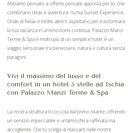
Abbiamo pensato a offerte pensate apposta per te, che
2
OSPITI
combinano relax e avventura: Ischia Sunset Experience,
Onde di Relax e molte altre ti aspettano per trasformare
la tua vacanza in un’emozione continua. Palazzo Manzi
1
CAMERE
Terme & Spa è molto più di un semplice hotel: è un
viaggio sensoriale tra benessere, natura e cultura senza
paragoni.
Vivi il massimo del lusso e del
comfort in un hotel 5 stelle ad Ischia
con Palazzo Manzi Terme & Spa
modifica / cancella
prenotazione
La nostra struttura ti coccola dal primo istante, offrendo
un servizio impeccabile e un’atmosfera raffinata ma
accogliente. Che tu scelga di rilassarti nelle nostre